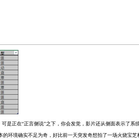
可是正在“正言侧说”之下，你会发觉，影片还从侧面表示了系
本的环境确实不足为奇，好比前一天突发奇想拍了一场火烧宝芝