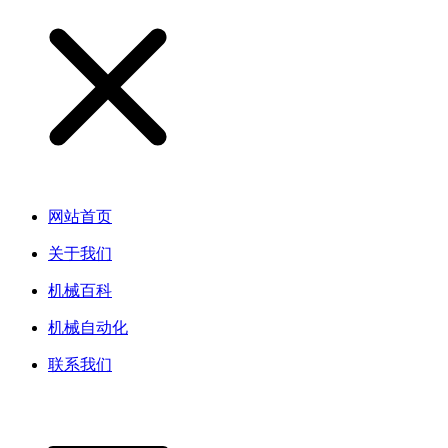
网站首页
关于我们
机械百科
机械自动化
联系我们