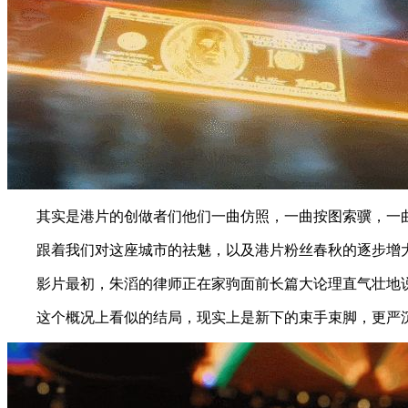
其实是港片的创做者们他们一曲仿照，一曲按图索骥，一曲
跟着我们对这座城市的祛魅，以及港片粉丝春秋的逐步增大
影片最初，朱滔的律师正在家驹面前长篇大论理直气壮地说若
这个概况上看似的结局，现实上是新下的束手束脚，更严沉