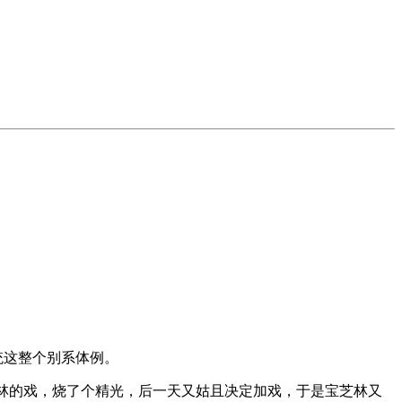
统这整个别系体例。
林的戏，烧了个精光，后一天又姑且决定加戏，于是宝芝林又